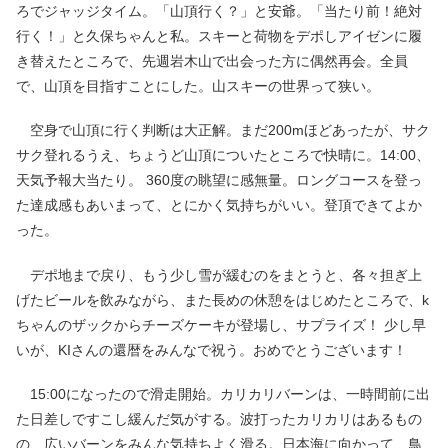
ろでジャッジタイム。「山頂行く？」と安爺。「当たり前！絶対
行く！」と久保ちゃんと私。スキーと荷物をデポしアイゼンに履
き替えたところで、先週岩木山で出会った方に偶然再会。全員
で、山頂を目指すことにした。山スキーの世界って狭い。
空身で山頂に行く判断は大正解。まだ200mほどあったが、サク
サク登れるうえ、ちょうど山頂についたところで快晴に。14:00、
天気予報大当たり。 360度の眺望に感無量。ロングコースを登っ
た達成感もあいまって、とにかく気持ちがいい。登頂できてよか
った。
デポ地まで戻り、もう少し雪が緩むのをまとうと、各々担ぎ上
げたビールを飲みながら、また長めの休憩をはじめたところで、k
ちゃんのザックからチーズケーキが登場し、サプライズ！ 少し早
いが、KIさんの還暦をみんなで祝う。おめでとうございます！
15:00になったので滑走開始。カリカリバーンは、一時間前に出
た日差しですこし緩んだ気がする。波打ったカリカリはあるもの
の、広いバーンをみんな気持ちよく滑る。日本海に向かって、鳥