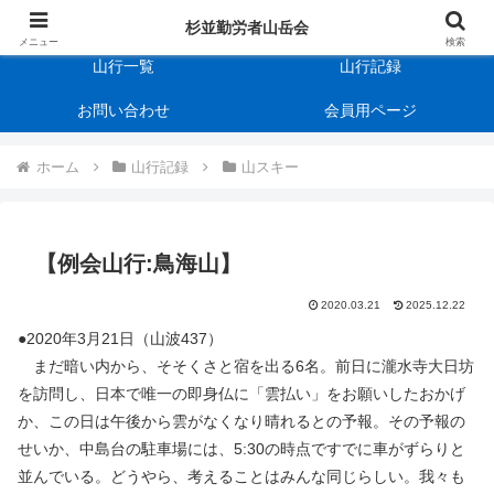
杉並勤労者山岳会
会の規約
杉並勤労者山岳会
メニュー
検索
山行一覧
山行記録
お問い合わせ
会員用ページ
ホーム
山行記録
山スキー
【例会山行:鳥海山】
2020.03.21
2025.12.22
●2020年3月21日（山波437）
まだ暗い内から、そそくさと宿を出る6名。前日に瀧水寺大日坊
を訪問し、日本で唯一の即身仏に「雲払い」をお願いしたおかげ
か、この日は午後から雲がなくなり晴れるとの予報。その予報の
せいか、中島台の駐車場には、5:30の時点ですでに車がずらりと
並んでいる。どうやら、考えることはみんな同じらしい。我々も