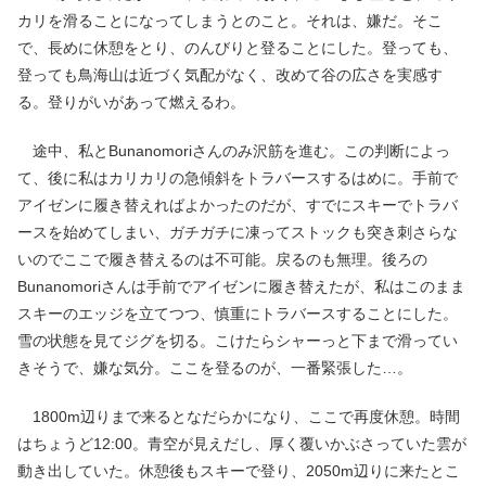
カリを滑ることになってしまうとのこと。それは、嫌だ。そこ
で、長めに休憩をとり、のんびりと登ることにした。登っても、
登っても鳥海山は近づく気配がなく、改めて谷の広さを実感す
る。登りがいがあって燃えるわ。
途中、私とBunanomoriさんのみ沢筋を進む。この判断によっ
て、後に私はカリカリの急傾斜をトラバースするはめに。手前で
アイゼンに履き替えればよかったのだが、すでにスキーでトラバ
ースを始めてしまい、ガチガチに凍ってストックも突き刺さらな
いのでここで履き替えるのは不可能。戻るのも無理。後ろの
Bunanomoriさんは手前でアイゼンに履き替えたが、私はこのまま
スキーのエッジを立てつつ、慎重にトラバースすることにした。
雪の状態を見てジグを切る。こけたらシャーっと下まで滑ってい
きそうで、嫌な気分。ここを登るのが、一番緊張した…。
1800m辺りまで来るとなだらかになり、ここで再度休憩。時間
はちょうど12:00。青空が見えだし、厚く覆いかぶさっていた雲が
動き出していた。休憩後もスキーで登り、2050m辺りに来たとこ