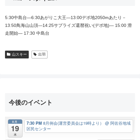
5:30中島台―6:30あがりこ大王―13:00デポ地2050mあたり－
13:50鳥海山山頂―14:25サプライズ還暦祝い(デポ地)― 15:00 滑
走開始― 17:30 中島台
山スキー
出羽
今後のイベント
8月
7:30 PM
8月例会(運営委員会は19時より）
@ 阿佐谷地域
19
区民センター
水