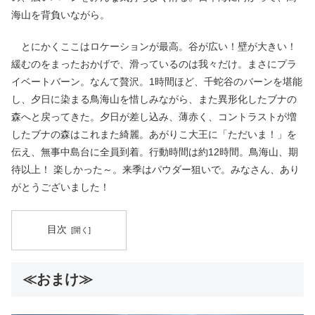
海山を背負いながら。
とにかくここはロケーションが最高。谷が広い！壁が大きい！
緩むのをまったおかげで、滑っているのは我々だけ。まさにプラ
イベートバーン。なんて贅沢。1時間ほど、千蛇谷のバーンを堪能
し、夕日に染まる鳥海山を惜しみながら、また異形化したブナの
森へと戻ってきた。夕日が差し込み、薄赤く、コントラストが増
したブナの森はこれまた綺麗。あがりこ大王に「ただいま！」を
伝え、無事中島台に全員到着。行動時間は約12時間。鳥海山、期
待以上！ 楽しかった～。来季はパウダー狙いで。みなさん、あり
がとうございました！
目次
≪おまけ≫