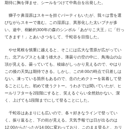
期待に胸を弾ませ、シールをつけて中島台を出発した。
獅子ケ鼻湿原はスキーを担ぐパーティもいたが、我々は雪を選
びながらスキーで進む。この湿原は、異形化した太いブナが多
い。途中、樹齢約300年の森のシンボル「あがりこ大王」に「行っ
てきます！」とあいさつをして、千蛇谷を目指した。
やせ尾根を慎重に越えると、そこには広大な雪原が広がってい
た。北アルプスとも違う雄大さ。薄曇りの空の中に、鳥海山の山
頂が見える。曇っていても、稜線がしっかり見えるので、やはり
この後の天気は期待できる。しかし、この8:00の時点で日差しは
ない。凍っている箇所もあるので、念のためクトーを装着して登
ることにした。初めて使うクトー。うわさでは聞いていたが、ヒ
ールリフターを2段階にすると、笑えるぐらい全然効かない。潔
く、上げても1段階までにして登ることにした。
千蛇谷はあまりにも広いので、各々好きなラインで登ってい
く。振り返ると、下の街が見える。天気予報では日が出るのは
12:00からだったが14:00に変わっており、このまま登ると、カリ