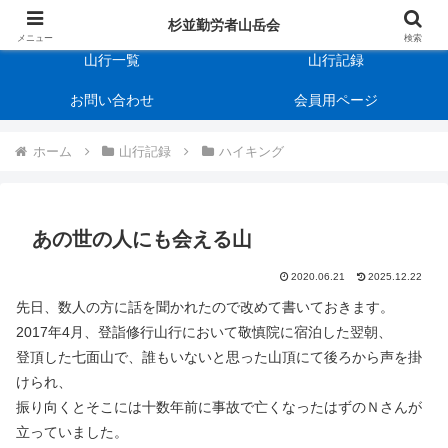
杉並勤労者山岳会
会の規約
杉並勤労者山岳会
メニュー
検索
山行一覧
山行記録
お問い合わせ
会員用ページ
ホーム
山行記録
ハイキング
あの世の人にも会える山
2020.06.21
2025.12.22
先日、数人の方に話を聞かれたので改めて書いておきます。
2017年4月、登詣修行山行において敬慎院に宿泊した翌朝、
登頂した七面山で、誰もいないと思った山頂にて後ろから声を掛
けられ、
振り向くとそこには十数年前に事故で亡くなったはずのＮさんが
立っていました。