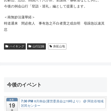
今後の例会山行「登詣・巡礼」編として提案します。
＜南無妙法蓮華経＞
時道通来 間必救人 事有急之不白者寛之或自明 母躁急以速其
忿
ハイキング
山行記録
身延山地
今後のイベント
8月
7:30 PM
8月例会(運営委員会は19時より）
@ 阿佐谷地域
19
区民センター
水