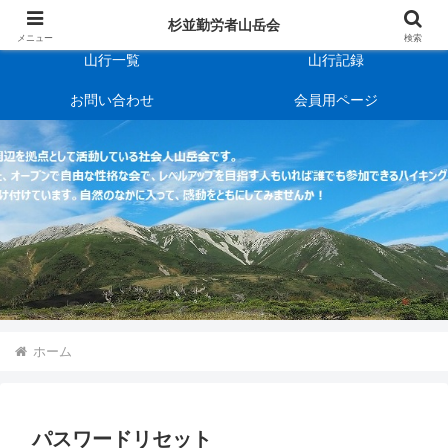
杉並勤労者山岳会
会の規約
杉並勤労者山岳会
メニュー
検索
山行一覧
山行記録
お問い合わせ
会員用ページ
ホーム
パスワードリセット