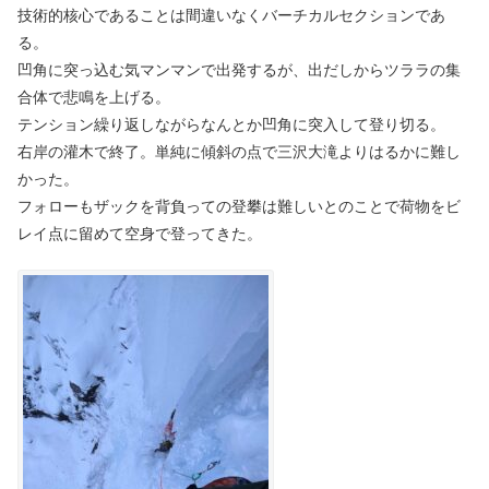
技術的核心であることは間違いなくバーチカルセクションであ
る。
凹角に突っ込む気マンマンで出発するが、出だしからツララの集
合体で悲鳴を上げる。
テンション繰り返しながらなんとか凹角に突入して登り切る。
右岸の灌木で終了。単純に傾斜の点で三沢大滝よりはるかに難し
かった。
フォローもザックを背負っての登攀は難しいとのことで荷物をビ
レイ点に留めて空身で登ってきた。