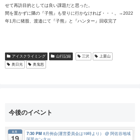
せて再訪目的としては良い課題だと思った。
間を置かずに隣の『子熊』も登りに行かなければ・・・。→2022
年1月に猪股、渡邉にて『子熊』と『ハンター』回収完了
アイスクライミング
山行記録
三沢
上栗山
奥日光
奥鬼怒
今後のイベント
8月
7:30 PM
8月例会(運営委員会は19時より）
@ 阿佐谷地域
19
区民センター