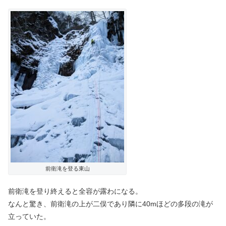
前衛滝を登る東山
前衛滝を登り終えると全容が露わになる。
なんと驚き、前衛滝の上が二俣であり隣に40mほどの多段の滝が
立っていた。