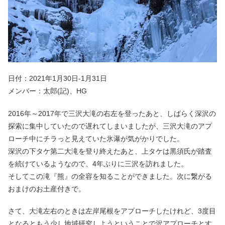
日付：2021年1月30日-1月31日
メンバー：太郎(記)、HG
2016年～2017年で三沢大滝の右左を登ったあと、しばらく深沢の
探索に集中していたので遅れてしまいましたが、三沢大滝のアプ
ローチ中にチラっと見えていた氷瀑が気がかりでした。
深沢の下タケ第二大滝を登り終えたあと、上タケは黒須氏が踏査
を続けているようなので、4年ぶりに三沢を訪れました。
そしてこの滝『熊』の全容を知ることができました。次に繋がる
おまけのお土産付きで。
さて、大滝左右のときは左岸尾根をアプローチしたけれど、3度目
となるともう少し地域研究しようということで沢アプローチとす