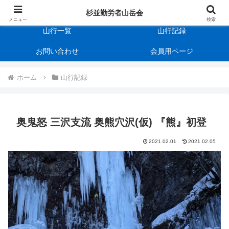
杉並勤労者山岳会
会の規約
杉並勤労者山岳会
メニュー
検索
山行一覧
山行記録
お問い合わせ
会員用ページ
ホーム
山行記録
奥鬼怒 三沢支流 奥熊穴沢(仮) 『熊』初登
2021.02.01
2021.02.05