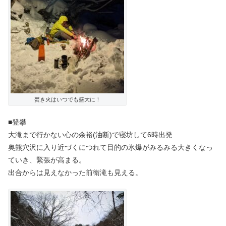
焚き火はいつでも盛大に！
■登攀
大滝まで行かない心の余裕(油断)で寝坊して6時出発
奥熊穴沢に入り近づくにつれて目的の氷爆がみるみる大きくなっ
ていき、緊張が高まる。
出合からは見えなかった前衛滝も見える。