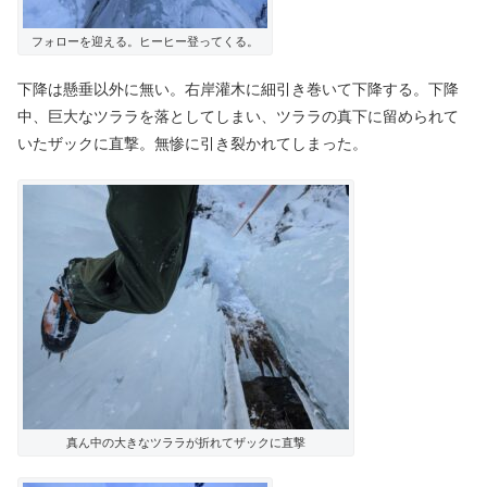
フォローを迎える。ヒーヒー登ってくる。
下降は懸垂以外に無い。右岸灌木に細引き巻いて下降する。下降
中、巨大なツララを落としてしまい、ツララの真下に留められて
いたザックに直撃。無惨に引き裂かれてしまった。
真ん中の大きなツララが折れてザックに直撃