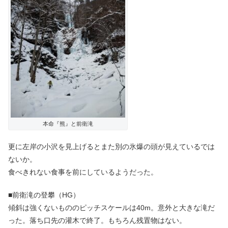
本命『熊』と前衛滝
更に左岸の小沢を見上げるとまた別の氷爆の頭が見えているでは
ないか。
食べきれない食事を前にしているようだった。
■前衛滝の登攀（HG）
傾斜は強くないもののピッチスケールは40m。意外と大きな滝だ
った。落ち口先の灌木で終了。もちろん残置物はない。