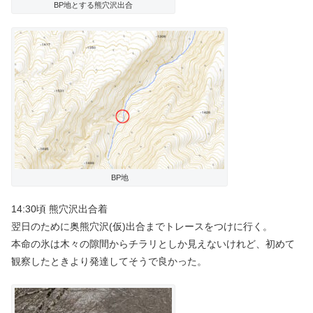
BP地とする熊穴沢出合
BP地
14:30頃 熊穴沢出合着
翌日のために奥熊穴沢(仮)出合までトレースをつけに行く。
本命の氷は木々の隙間からチラリとしか見えないけれど、初めて
観察したときより発達してそうで良かった。