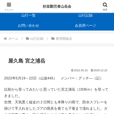
杉並勤労者山岳会
会の規約
杉並勤労者山岳会
メニュー
検索
山行一覧
山行記録
お問い合わせ
会員用ページ
ホーム
山行記録
無雪期縦走
屋久島 宮之浦岳
2022.05.22
2025.12.22
2022年5月19～22日（山波445） メンバー：グッチ―（記）
以前から登ってみたいと思っていた宮之浦岳（1936ｍ）を登って
きました。
生憎、天気悪く縦走の２日間とも本降りの雨で、防水スプレーを
掛けて手入れをしたゴアの雨具を着ても下着まで濡れました。ガ