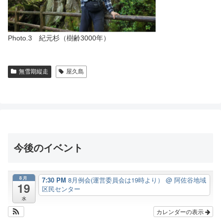
Photo.3 紀元杉（樹齢3000年）
無雪期縦走
屋久島
今後のイベント
8月
7:30 PM
8月例会(運営委員会は19時より）
@ 阿佐谷地域
19
区民センター
水
カレンダーの表示