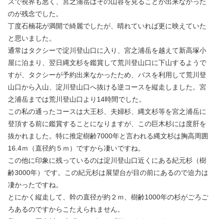
スで視界も悪く、宮之浦岳はその山容を見ることが出来なかった
のが残念でした。
丁度石楠花が満開で綺麗でしたが、晴れていれば更に映えていた
と思いました。
通常はタクシーで淀川登山口に入り、宮之浦岳を越えて新高塚小
屋に泊まり、翌日縄文杉を鑑賞して荒川登山口に下山するようで
すが、タクシーが予約出来なかったため、バスを利用して荒川登
山口から入山、淀川登山口へ抜ける逆コースを縦走しました。宮
之浦岳までは荒川登山口より14時間でした。
この私の通ったコースは大王杉、夫婦杉、縄文杉等を宮之浦岳に
登頂する前に鑑賞することになりますが、この巨木杉には度肝を
抜かれました。特に推定樹齢7000年と言われる縄文杉は胸高周囲
16.4ｍ（直径約５ｍ）ですから凄いですね。
この他に印象に残っているのは淀川登山口近くにある紀元杉（樹
齢3000年）です。この紀元杉は展望台が目の前にあるので迫力は
凄かったですね。
とにかく縦走して、幹の直径が約２ｍ、樹齢1000年の杉がごろご
ろあるのですからこたえられません。