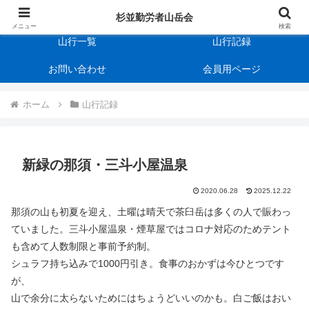
杉並勤労者山岳会
会の規約
杉並勤労者山岳会
メニュー
検索
山行一覧
山行記録
お問い合わせ
会員用ページ
ホーム
山行記録
新緑の那須・三斗小屋温泉
2020.06.28
2025.12.22
那須の山も初夏を迎え、土曜は晴天で茶臼岳は多くの人で賑わっ
ていました。三斗小屋温泉・煙草屋ではコロナ対応のためテント
も含めて人数制限と事前予約制。
シュラフ持ち込みで1000円引き。食事のおかずは今ひとつです
が、
山で余分に太らないためにはちょうどいいのかも。白ご飯はおい