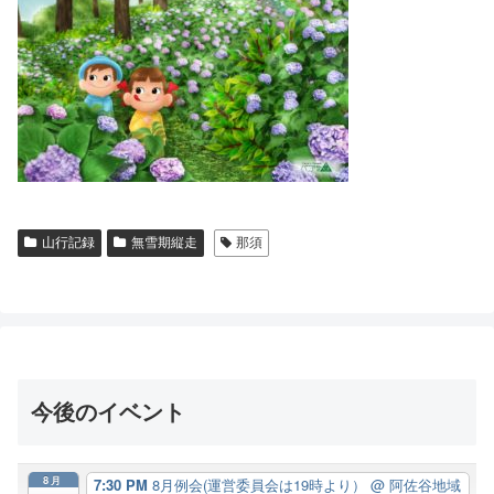
山行記録
無雪期縦走
那須
今後のイベント
8月
7:30 PM
8月例会(運営委員会は19時より）
@ 阿佐谷地域