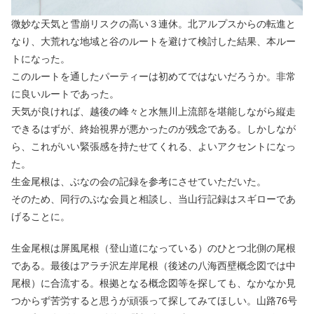
微妙な天気と雪崩リスクの高い３連休。北アルプスからの転進と
なり、大荒れな地域と谷のルートを避けて検討した結果、本ルー
トになった。
このルートを通したパーティーは初めてではないだろうか。非常
に良いルートであった。
天気が良ければ、越後の峰々と水無川上流部を堪能しながら縦走
できるはずが、終始視界が悪かったのが残念である。しかしなが
ら、これがいい緊張感を持たせてくれる、よいアクセントになっ
た。
生金尾根は、ぶなの会の記録を参考にさせていただいた。
そのため、同行のぶな会員と相談し、当山行記録はスギローであ
げることに。
生金尾根は屏風尾根（登山道になっている）のひとつ北側の尾根
である。最後はアラチ沢左岸尾根（後述の八海西壁概念図では中
尾根）に合流する。根拠となる概念図等を探しても、なかなか見
つからず苦労すると思うが頑張って探してみてほしい。山路76号