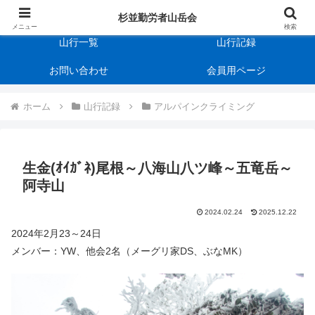
杉並勤労者山岳会
会の規約
杉並勤労者山岳会
メニュー
検索
山行一覧
山行記録
お問い合わせ
会員用ページ
ホーム
山行記録
アルパインクライミング
生金(ｵｲｶﾞﾈ)尾根～八海山八ツ峰～五竜岳～
阿寺山
2024.02.24
2025.12.22
2024年2月23～24日
メンバー：YW、他会2名（メーグリ家DS、ぶなMK）