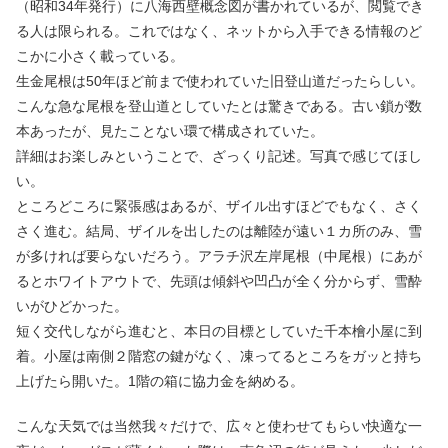
（昭和34年発行）に八海西壁概念図が書かれているが、閲覧でき
る人は限られる。これではなく、ネットから入手できる情報のど
こかに小さく載っている。
生金尾根は50年ほど前まで使われていた旧登山道だったらしい。
こんな急な尾根を登山道としていたとは驚きである。古い鎖が数
本あったが、見たことない環で構成されていた。
詳細はお楽しみということで、ざっくり記述。写真で感じてほし
い。
ところどころに緊張感はあるが、ザイル出すほどでもなく、さく
さく進む。結局、ザイルを出したのは離陸が遠い１カ所のみ、雪
が多ければ要らないだろう。アラチ沢左岸尾根（中尾根）にあが
るとホワイトアウトで、先頭は傾斜や凹凸が全く分からず、雪酔
いがひどかった。
短く交代しながら進むと、本日の目標としていた千本檜小屋に到
着。小屋は南側２階窓の鍵がなく、凍ってるところをガッと持ち
上げたら開いた。1階の箱に協力金を納める。
こんな天気では当然我々だけで、広々と使わせてもらい快適な一