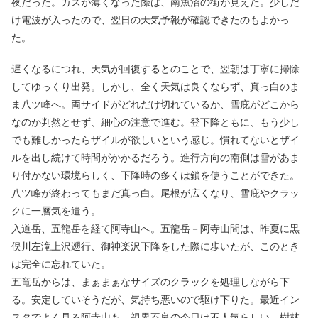
夜だった。ガスが薄くなった際は、南魚沼の街が見えた。少しだ
け電波が入ったので、翌日の天気予報が確認できたのもよかっ
た。
遅くなるにつれ、天気が回復するとのことで、翌朝は丁寧に掃除
してゆっくり出発。しかし、全く天気は良くならず、真っ白のま
ま八ツ峰へ。両サイドがどれだけ切れているか、雪庇がどこから
なのか判然とせず、細心の注意で進む。登下降ともに、もう少し
でも難しかったらザイルが欲しいという感じ。慣れてないとザイ
ルを出し続けて時間がかかるだろう。進行方向の南側は雪があま
り付かない環境らしく、下降時の多くは鎖を使うことができた。
八ツ峰が終わってもまだ真っ白。尾根が広くなり、雪庇やクラッ
クに一層気を遣う。
入道岳、五龍岳を経て阿寺山へ。五龍岳－阿寺山間は、昨夏に黒
俣川左滝上沢遡行、御神楽沢下降をした際に歩いたが、このとき
は完全に忘れていた。
五竜岳からは、まぁまぁなサイズのクラックを処理しながら下
る。安定していそうだが、気持ち悪いので駆け下りた。最近イン
スタでよく見る阿寺山も、視界不良の今日は不人気らしい。樹林