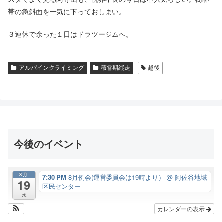
帯の急斜面を一気に下っておしまい。
３連休で余った１日はドラツージムへ。
アルパインクライミング
積雪期縦走
越後
今後のイベント
8月
7:30 PM
8月例会(運営委員会は19時より）
@ 阿佐谷地域
19
区民センター
水
カレンダーの表示