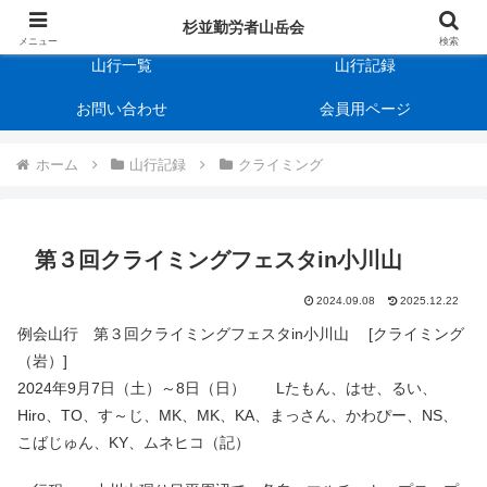
杉並勤労者山岳会
会の規約
杉並勤労者山岳会
メニュー
検索
山行一覧
山行記録
お問い合わせ
会員用ページ
ホーム
山行記録
クライミング
第３回クライミングフェスタin小川山
2024.09.08
2025.12.22
例会山行 第３回クライミングフェスタin小川山 [クライミング
（岩）]
2024年9月7日（土）～8日（日） Lたもん、はせ、るい、
Hiro、TO、す～じ、MK、MK、KA、まっさん、かわぴー、NS、
こばじゅん、KY、ムネヒコ（記）