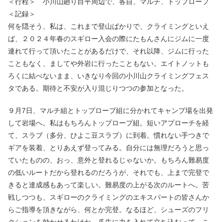
＜行程＞ 小川山廻り目平周辺で、各自、マルチ、トップロープ
＜記録＞
何を隠そう、私は、これまで登山ばかりで、クライミングといえ
ば、２０２４年春のスギロー入会の際にたもんさんにジムに一度
連れて行って頂いたことがあるだけで、それ以降、ジムに行った
こともなく、ましてや外岩に行ったこともない。エイトノットも
ろくに結べないまま、いきなり今回の小川山クライミングフェス
タである。期待と不安が入り混じりつつの参加となった。
９月7日、マルチ組とトップロープ組に分かれてキャンプ場を出発
して岩場へ。私はもちろんトップロープ組。短いアプローチを経
て、スラブ（多分、ひよこ豆スラブ）に到着。慣れない手つきで
ギアを装着、とりあえず登ってみる。自分には無理だろうと思っ
ていたものの、おっ、意外と登れるじゃないか。もちろん難易度
の低いルートだから登れるのだろうが、それでも、上まで完登で
きると達成感もあって楽しい。難易度の上がる次のルートへ。苦
戦しつつも、スギローのクライミングのエキスパートの皆さんか
らご指導を頂きながら、何とか完登。なるほど、シューズのフリ
クションを効かせるわけか。爪先に力を入れて立ち込むって、こ