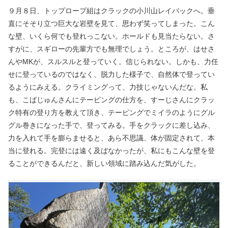
９月８日、トップロープ組はクラックの小川山レイバックへ。垂
直にそそり立つ巨大な岩壁を見て、思わず笑ってしまった。こん
な壁、いくら何でも登れっこない。ホールドも見当たらない。さ
すがに、スギローの先輩方でも無理でしょう。ところが、はせさ
んやMKが、スルスルと登っていく。信じられない。しかも、力任
せに登っているのではなく、脱力した様子で、自然体で登ってい
るようにみえる。クライミングって、力技じゃないんだな。私
も、こばじゅんさんにテーピングの仕方を、すーじさんにクラッ
ク特有の登り方を教えて頂き、テーピングでミイラのようにグル
グル巻きになった手で、登ってみる。手をクラックに差し込み、
力を入れて手を膨らませると、あら不思議、体が固定されて、本
当に登れる。完登には遠く及ばなかったが、私にもこんな壁を登
ることができるんだと、新しい領域に踏み込んだ気がした。