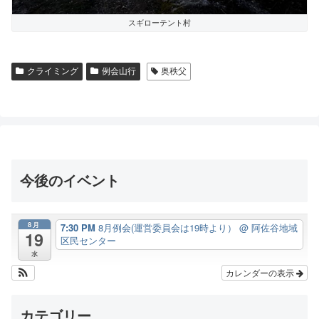
スギローテント村
クライミング
例会山行
奥秩父
今後のイベント
8月
7:30 PM
8月例会(運営委員会は19時より）
@ 阿佐谷地域
19
区民センター
水
カレンダーの表示
カテゴリー