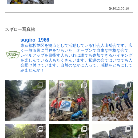
イミングや、夕日が沈む富山湾を眺めな
がらの宴会は最高でした。
2012.05.10
2012●4/27（金）深夜バスにて富山へ集
合場所：新宿駅西口...
スギロー写真館
sugiro_1966
東京都杉並区を拠点として活動している社会人山岳会です。広
く一般市民に門戸をひらいた、オープンで自由な性格な会で、
レベルアップを目指す人もいれば誰でも参加できるハイキング
を楽しんでいる人もたくさんいます。私達の会ではいつでも入
会受け付けています。自然のなかに入って、感動をともにして
みませんか！