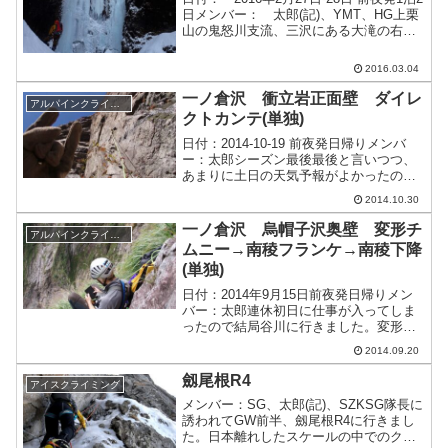
日メンバー： 太郎(記)、YMT、HG上栗
山の鬼怒川支流、三沢にある大滝の右を
登りました。姿が立派なので滝見界隈で
は知れた滝のようですが、実は正式名称
2016.03.04
はなく無名滝。三沢大滝、三沢双龍滝、
三沢...
一ノ倉沢 衝立岩正面壁 ダイレ
アルパインクライミング
クトカンテ(単独)
日付：2014-10-19 前夜発日帰りメンバ
ー：太郎シーズン最後最後と言いつつ、
あまりに土日の天気予報がよかったので
谷川に行きました。この日はダイレクト
2014.10.30
カンテに行きました。最高の天気でよか
ったです。前情報通り、2P目は所々にピ
一ノ倉沢 烏帽子沢奥壁 変形チ
アルパインクライミング
カピカのリン...
ムニー→南稜フランケ→南稜下降
(単独)
日付：2014年9月15日前夜発日帰りメン
バー：太郎連休初日に仕事が入ってしま
ったので結局谷川に行きました。変形チ
ムニー→大テラス→南稜フランケ→南稜
2014.09.20
と、奥壁をウロウロしにいきました。変
チ1P目、25mくらい登ってハーケンに流
劔尾根R4
アイスクライミング
れ止めしようと...
メンバー：SG、太郎(記)、SZKSG隊長に
誘われてGW前半、劔尾根R4に行きまし
た。日本離れしたスケールの中でのクラ