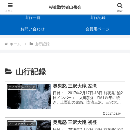
杉並勤労者山岳会
会の規約
杉並勤労者山岳会
メニュー
検索
山行一覧
山行記録
お問い合わせ
会員用ページ
ホーム
山行記録
山行記録
奥鬼怒 三沢大滝 左滝
アイスクライミング
日付： 2017年2月17日-18日 前夜発1泊2
日メンバー： 太郎(記)、YMT昨年に続
き、上栗山の鬼怒川支流三沢、三沢大滝
の左を登りました。今年は昨年より積雪
が多く雪原とゴーロ帯のラッセルに苦労
2017.03.04
しましたが、アプローチを含めた行動の
勝手が...
奥鬼怒 三沢大滝 初登
アイスクライミング
日付： 2016年2月27日-28日 前夜発1泊2