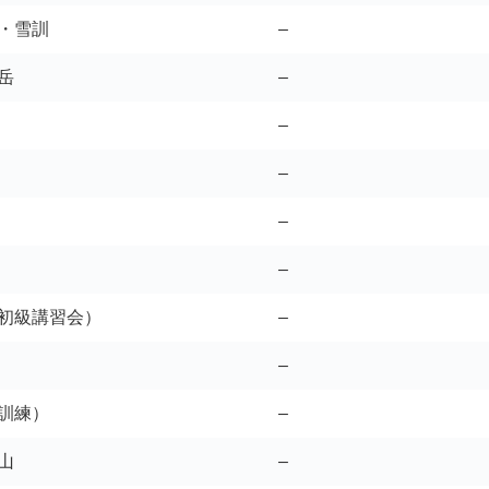
・雪訓
–
岳
–
–
–
–
–
初級講習会）
–
–
訓練）
–
山
–