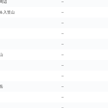
周辺
–
場＆入笠山
–
–
–
–
山
–
–
–
岳
–
–
–