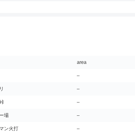
area
–
リ
–
峠
–
ー場
–
マン火打
–