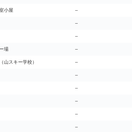
室小屋
–
–
–
ー場
–
（山スキー学校）
–
–
–
–
–
–