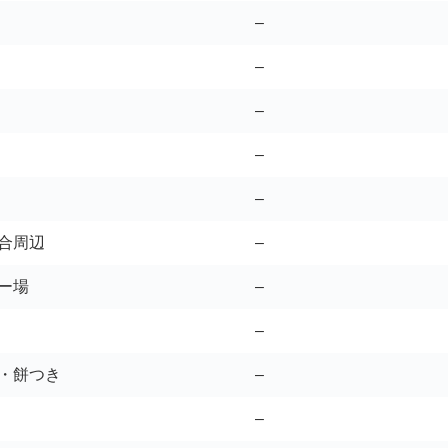
–
–
–
–
–
合周辺
–
ー場
–
–
・餅つき
–
–