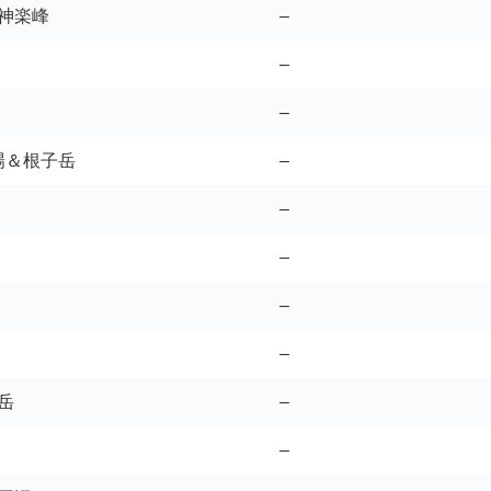
神楽峰
–
–
–
場＆根子岳
–
–
–
–
–
岳
–
–