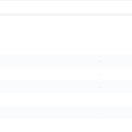
–
–
–
–
–
–