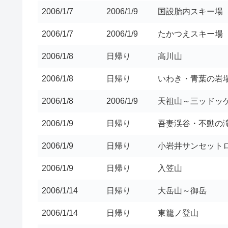
2006/1/7
2006/1/9
国設胎内スキー場
2006/1/7
2006/1/9
たかつえスキー場
2006/1/8
日帰り
高川山
2006/1/8
日帰り
いわき・青葉の岩
2006/1/8
2006/1/9
天祖山～三ッドッ
2006/1/9
日帰り
吾妻渓谷・不動の
2006/1/9
日帰り
小岩井サンセット
2006/1/9
日帰り
入笠山
2006/1/14
日帰り
大岳山～御岳
2006/1/14
日帰り
東籠ノ登山