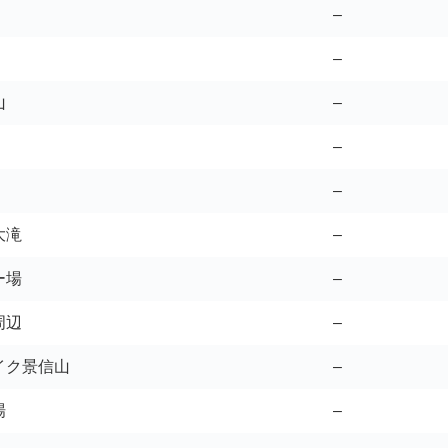
–
–
山
–
–
–
大滝
–
ー場
–
周辺
–
イク景信山
–
場
–