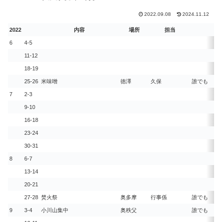
2022.09.08
2024.11.12
2022
内容
場所
担当
参
6
4-5
11-12
18-19
25-26
米味噌
徳澤
久保
誰でも
7
2-3
9-10
16-18
23-24
30-31
8
6-7
13-14
20-21
27-28
焚火祭
奥多摩
行事係
誰でも
9
3-4
小川山集中
奥秩父
誰でも