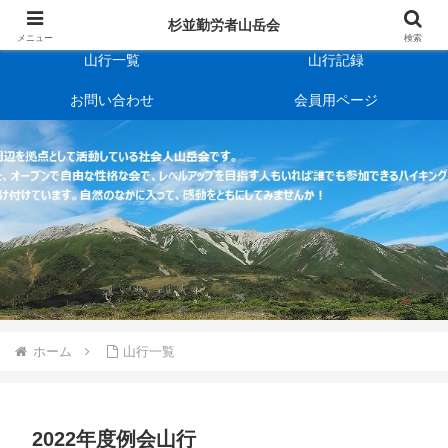
杉並勤労者山岳会
会の規約
杉並勤労者山岳会
メニュー
検索
山行一覧
山行記録
お問い合わせ
会員用ページ
ホーム
山行一覧
2022年度例会山行