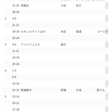
21-22
雪風呂
小谷
安江
28-29
2
4-5
11-12
18-19
カモシカナイト山行
未定
渡邉
コースタイム
25-26
3
4-5
アイスフェスタ
蔵王
11-12
18-19
25-26
4
1-2
8-9
15-16
22-23
尾瀬集中
尾瀬
久保
誰でも
5
13-14
20-21
27-28