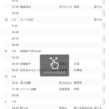
10-11
17-19
横尾本谷
北アルプス
羽田
誰でも
23-25
10
1-2
キノコ山行
誰でも
8-10
15-16
22-23
29-30
11
5-6
深南部で焚火山行
12-13
19-20
妙義集中
妙義山
久保
26-27
忘年会＆セルフレスキュー講習
奥多摩
行事係
スクロールできます
12
3-4
10-11
雪上訓練
富士山など
教育部
17-18
ビーコン訓練
志賀高原
羽田
24-25
1
7-9
14-15
餅つき
景信山
餅つき有志の会
誰でも