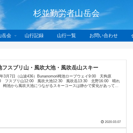
杉並勤労者山岳会
山岳会
山行記録
山行一覧
お問い合わせ
池フスブリ山・風吹大池・風吹岳山スキー
20年3月7日（山波436）Bunanomori栂池ロープウェイ9:00 天狗原
40 フスブリ山12:00 風吹大池12:30 風吹岳13:30 北野16:00 晴れ
 栂池から風吹大池につながるスキーコースは静かで変化があって...
2020.03.07