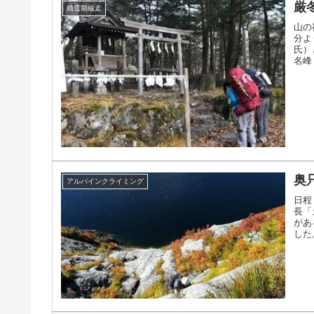
厳
積雪期縦走
山の
分よ
氏）
名峰
奥
アルパインクライミング
日程
長「
があ
した。