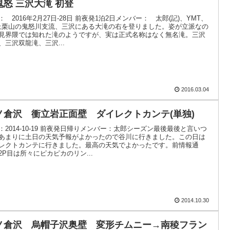
鬼怒 三沢大滝 初登
： 2016年2月27日-28日 前夜発1泊2日メンバー： 太郎(記)、YMT、
上栗山の鬼怒川支流、三沢にある大滝の右を登りました。姿が立派なの
見界隈では知れた滝のようですが、実は正式名称はなく無名滝。三沢
、三沢双龍滝、三沢...
2016.03.04
ノ倉沢 衝立岩正面壁 ダイレクトカンテ(単独)
：2014-10-19 前夜発日帰りメンバー：太郎シーズン最後最後と言いつ
あまりに土日の天気予報がよかったので谷川に行きました。この日は
レクトカンテに行きました。最高の天気でよかったです。前情報通
2P目は所々にピカピカのリン...
2014.10.30
ノ倉沢 烏帽子沢奥壁 変形チムニー→南稜フラン