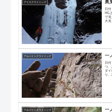
奥
アイスクライミング
日付
HG
で滝
大滝
一
アルパインクライミング
日付
つ、
ダイ
り、
一
アルパインクライミング