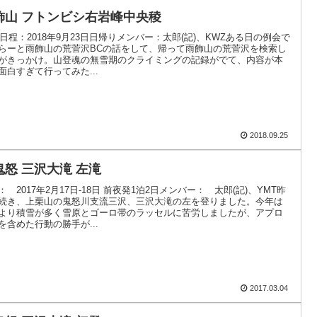
飾山 フトンビシ右岩峰中央稜
18日程：2018年9月23日日帰りメンバー：太郎(記)、KWZある日の例会で
らーと雨飾山の荒菅沢BCの話をして、帰って雨飾山の荒菅沢を検索し
がきっかけ。山登魂の無雪期のクライミングの記録がでて、内容が本
面白すぎて行ってみた...
2018.09.25
鬼怒 三沢大滝 左滝
： 2017年2月17日-18日 前夜発1泊2日メンバー： 太郎(記)、YMT昨
続き、上栗山の鬼怒川支流三沢、三沢大滝の左を登りました。今年は
より積雪が多く雪原とゴーロ帯のラッセルに苦労しましたが、アプロ
を含めた行動の勝手が...
2017.03.04