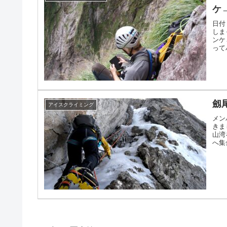
ケ
日付
しま
ンケ
って
劔
アイスクライミング
メン
きま
山湾
へ集