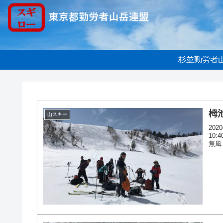
杉並勤労者
栂
山スキー
20
10:
無風