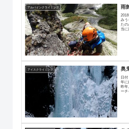
雨
アルパインクライミング
20
みう
たの
当に
奥
アイスクライミング
日付
年に
昨年
ーチ