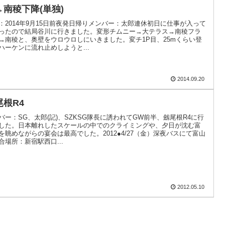
→南稜下降(単独)
：2014年9月15日前夜発日帰りメンバー：太郎連休初日に仕事が入って
ったので結局谷川に行きました。変形チムニー→大テラス→南稜フラ
→南稜と、奥壁をウロウロしにいきました。変チ1P目、25mくらい登
ハーケンに流れ止めしようと...
2014.09.20
尾根R4
バー：SG、太郎(記)、SZKSG隊長に誘われてGW前半、劔尾根R4に行
した。日本離れしたスケールの中でのクライミングや、夕日が沈む富
を眺めながらの宴会は最高でした。2012●4/27（金）深夜バスにて富山
合場所：新宿駅西口...
2012.05.10