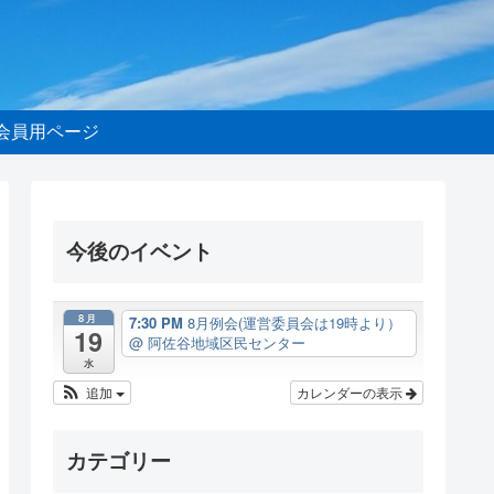
会員用ページ
今後のイベント
8月
7:30 PM
8月例会(運営委員会は19時より）
19
@ 阿佐谷地域区民センター
水
追加
カレンダーの表示
カテゴリー