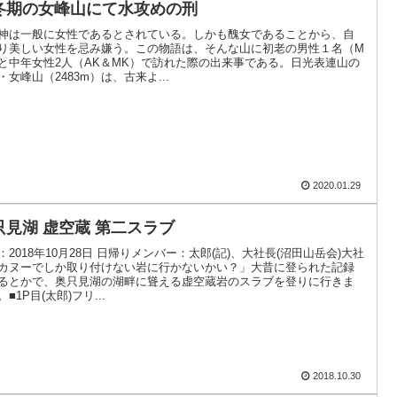
冬期の女峰山にて水攻めの刑
神は一般に女性であるとされている。しかも醜女であることから、自
り美しい女性を忌み嫌う。この物語は、そんな山に初老の男性１名（M
と中年女性2人（AK＆MK）で訪れた際の出来事である。日光表連山の
・女峰山（2483m）は、古来よ...
2020.01.29
只見湖 虚空蔵 第二スラブ
：2018年10月28日 日帰りメンバー：太郎(記)、大社長(沼田山岳会)大社
カヌーでしか取り付けない岩に行かないかい？」大昔に登られた記録
るとかで、奥只見湖の湖畔に聳える虚空蔵岩のスラブを登りに行きま
■1P目(太郎)フリ...
2018.10.30