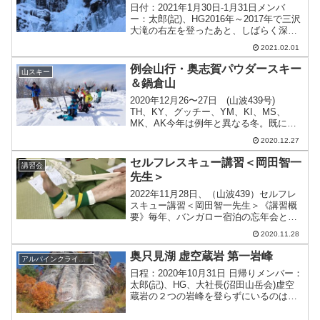
日付：2021年1月30日-1月31日メンバ
ー：太郎(記)、HG2016年～2017年で三沢
大滝の右左を登ったあと、しばらく深沢
の探索に集中していたので遅れてしまい
2021.02.01
ましたが、三沢大滝のアプローチ中にチ
ラっと見えていた氷瀑が気がかりでし
例会山行・奥志賀パウダースキー
山スキー
た。深...
＆鍋倉山
2020年12月26〜27日 (山波439号)
TH、KY、グッチー、YM、KI、MS、
MK、AK今年は例年と異なる冬。既に記
録的な豪雪、これがラニーニャ現象？
2020.12.27
その影響でジェットストリームが蛇行。
北極圏の強力な寒気や記録的な
セルフレスキュー講習＜岡田智一
講習会
1084hPa...
先生＞
2022年11月28日、（山波439）セルフレ
スキュー講習＜岡田智一先生＞《講習概
要》毎年、バンガロー宿泊の忘年会と当
時に２日にわたり開催されていた講習会
2020.11.28
だったが、今年は忘年会が新型コロナの
影響で中止となり、１日の講習のみ実施
奥只見湖 虚空蔵岩 第一岩峰
アルパインクライミング
されることにな...
日程：2020年10月31日 日帰りメンバー：
太郎(記)、HG、大社長(沼田山岳会)虚空
蔵岩の２つの岩峰を登らずにいるのは中
途半端なので、秋晴れと紅葉時期を狙っ
て再訪。今回は左の岩峰を登りました。