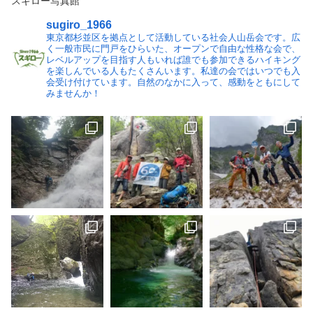
スギロー写真館
sugiro_1966
東京都杉並区を拠点として活動している社会人山岳会です。広
く一般市民に門戸をひらいた、オープンで自由な性格な会で、
レベルアップを目指す人もいれば誰でも参加できるハイキング
を楽しんでいる人もたくさんいます。私達の会ではいつでも入
会受け付けています。自然のなかに入って、感動をともにして
みませんか！