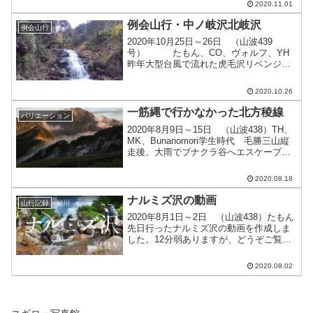
2020.11.01
出廷時点は曇って寒々しかったけど徐々
に晴れて...
例会山行・中ノ岐沢北岐沢
例会山行
2020年10月25日～26日 （山波439
号） たもん、CO、ヴォルフ、YH
昨年大型台風で流れた虎毛沢リベンジ企
画！…だったのですが、またも天気が悪
く。。。尾瀬の中ノ岐沢北岐沢に行先変
2020.10.26
更し、行ってきました。◎1日目(天気:晴
れのち曇り...
一筋縄で行かなかった北方稜線
バリエーション
2020年8月9日～15日 （山波438）TH、
MK、Bunanomori学生時代 毛勝三山縦
走後、大雨でブナクラ谷へエスケープし
て以来のリベンジ。赤谷山より先は、予
想以上の激ヤブ（年々酷くなっているみ
2020.08.18
たい）と赤布などほとんどなくルートど
り...
ナルミズ沢の動画
山行記録
2020年8月1日～2日 （山波438）たもん
先日行ったナルミズ沢の動画を作成しま
した。12分弱ありますが、どうぞご覧く
ださい。難所なし、開けてて明るい、ツ
メは藪漕ぎどころか草原でまさに天国。
2020.08.02
下山は長いけど快適な稜線歩きだし、ト
レーニングに...