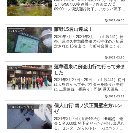
１〇6/507:00室谷川一ノ俣沢に入渓
09:00一ノ俣沢遡行終了、アカッパ沢下降
開始 10:00アカッパ沢出合～割岩沢出合
～広倉沢出合～大釜淵 16:00ドウガン沢
2021.06.06
手前で幕営〇6/607...
藤野15名山達成！
ハイキング
2020年7月～2021年3月 （山波441）神
奈川県津久井郡藤野町の活性化のため選
定された15名山は、市町村合併により今
は相模原市緑区に属しています。山はす
べて中央線藤野駅から歩き、またはバス
2021.03.30
で気軽に取りつけ、日本百名山や山梨百
名山のよう...
蓮華温泉に例会山行で行って来ま
山スキー
した
2021年3月27日～29日 （山波441）初日
は天狗原からプチパウダーを降り正午前
に 二週連続一番乗り！即刻 露天風呂、女
性は薬師の湯へ 男性は仙気の湯へ それぞ
2021.03.29
れ露天宴会開始！ 裸の料理人羽田さんが
腕を振るった。2日目はヘッデンスター
個人山行:幽ノ沢正面壁左方ルン
アルパインクライミング
ト...
ゼ
2021年3月7日 (山波440号) HG(記)、他
会１名0300出発予定だったが少し出遅れ
る。センターからのトレースはバッチ
リ。締まっておりワカン、アイゼン無し