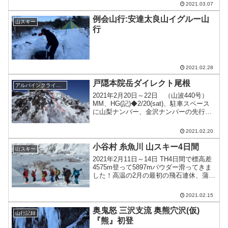
2021.03.07
でok。一ノ倉出合から先は本日朝のもの
と思われるトレースありラッキー。幽ノ
例会山行:安達太良山イグルー山
山スキー
沢出...
行
2021.02.28
戸隠本院岳ダイレクト尾根
アルパインクライミング
2021年2月20日～22日 （山波440号）
MM、HG(記)◆2/20(sat)、駐車スペース
に山梨ナンバー、金沢ナンバーの先行P
あり。後で分かったが、山梨Pは前日金
曜日の入山、金沢Pと話したところ彼ら
2021.02.20
はP1尾根とのこと。直後に3人組の...
小谷村 糸魚川 山スキー4日間
山スキー
2021年2月11日～14日 TH4日間で標高差
4575m登って5897mパウダー滑ってきま
した！高温の2月の最初の飛石連休、蒲原
山、箙岳、焼山、白鳥山の北面でノート
ラックパウダーを滑ってきました。さす
2021.02.15
がに最終日の白鳥山は重かったけど。年
寄...
奥鬼怒 三沢支流 奥熊穴沢(仮)
山行記録
『熊』初登