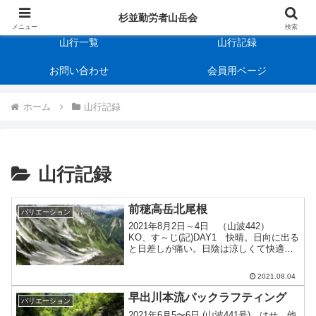
杉並勤労者山岳会
会の規約
杉並勤労者山岳会
メニュー
検索
山行一覧
山行記録
お問い合わせ
会員用ページ
ホーム
山行記録
山行記録
前穂高岳北尾根
バリエーション
2021年8月2日～4日 （山波442）
KO、す～じ(記)DAY1 快晴。日向に出る
と日差しが痛い。日陰は涼しくて快適。
8:00上高地バスターミナル～ 10:45横尾
～ 14:30涸沢テン場DAY2 出発時は快
2021.08.04
晴、北尾根４峰の辺りからガス...
早出川本流パックラフティング
バリエーション
2021年6月5〜6日 (山波441号) はせ、他